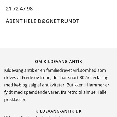
n
21 72 47 98
N
a
ÅBENT HELE DØGNET RUNDT
v
n
OM KILDEVANG ANTIK
Kildevang antik er en familiedrevet virksomhed som
drives af Frede og Irene, der har snart 30 års erfaring
med køb og salg af antikviteter. Butikken i Hammer er
fyldt med spændende varer, fra retro til almue, i alle
prisklasser.
KILDEVANG-ANTIK.DK