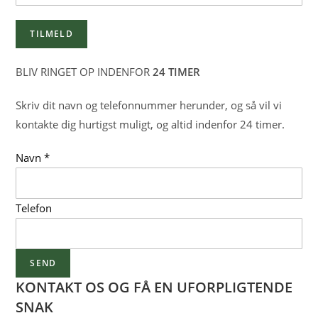
BLIV RINGET OP INDENFOR
24 TIMER
Skriv dit navn og telefonnummer herunder, og så vil vi
kontakte dig hurtigst muligt, og altid indenfor 24 timer.
Navn
*
T
Telefon
e
l
SEND
e
f
KONTAKT OS OG FÅ EN UFORPLIGTENDE
o
SNAK